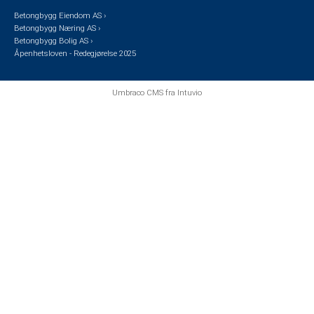
Betongbygg Eiendom AS ›
Betongbygg Næring AS ›
Betongbygg Bolig AS ›
Åpenhetsloven - Redegjørelse 2025
Umbraco CMS
fra
Intuvio