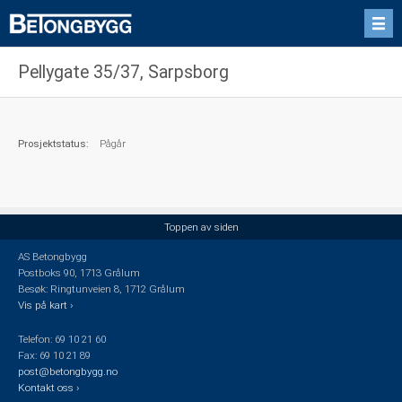
Pellygate 35/37, Sarpsborg
Prosjektstatus:
Pågår
Toppen av siden
AS Betongbygg
Postboks 90, 1713 Grålum
Besøk: Ringtunveien 8, 1712 Grålum
Vis på kart ›
Telefon: 69 10 21 60
Fax: 69 10 21 89
post@betongbygg.no
Kontakt oss ›