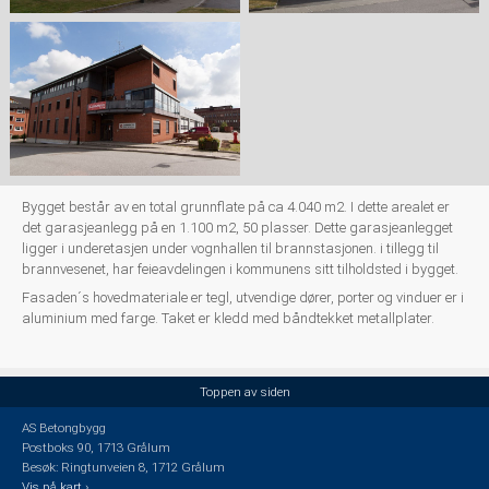
Bygget består av en total grunnflate på ca 4.040 m2. I dette arealet er
det garasjeanlegg på en 1.100 m2, 50 plasser. Dette garasjeanlegget
ligger i underetasjen under vognhallen til brannstasjonen. i tillegg til
brannvesenet, har feieavdelingen i kommunens sitt tilholdsted i bygget.
Fasaden´s hovedmateriale er tegl, utvendige dører, porter og vinduer er i
aluminium med farge. Taket er kledd med båndtekket metallplater.
Toppen av siden
AS Betongbygg
Postboks 90, 1713 Grålum
Besøk: Ringtunveien 8, 1712 Grålum
Vis på kart ›